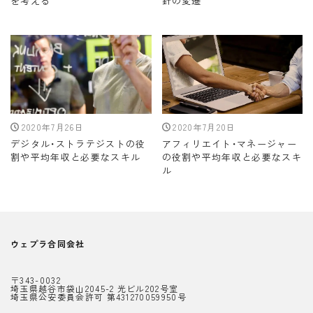
を考える
針の変遷
2020年7月26日
2020年7月20日
デジタル・ストラテジストの役
アフィリエイト・マネージャー
割や平均年収と必要なスキル
の役割や平均年収と必要なスキ
ル
ウェプラ合同会社
〒343-0032
埼玉県越谷市袋山2045-2 光ビル202号室
埼玉県公安委員会許可 第431270059950号