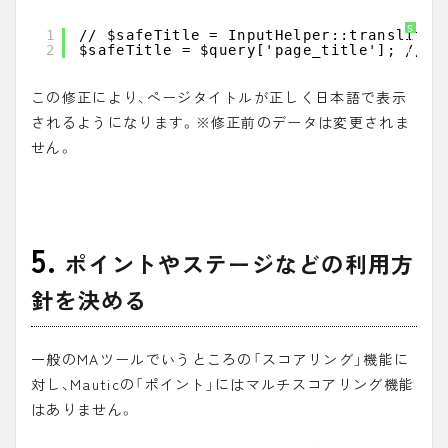
S
1
// $safeTitle = InputHelper::transli
y
2
$safeTitle = $query['page_title']; /
n
t
a
x
この修正により、ページタイトルが正しく日本語で表示
H
i
g
されるようになります。※修正前のデータは変更されま
h
l
せん。
i
g
h
t
e
r
に
つ
い
5.
て
ポイントやステージなどの利用方
針を決める
一般のMAツールでいうところの「
スコアリング
」機能に
対し、Mauticの「
ポイント
」にはマルチスコアリング機能
はありません。