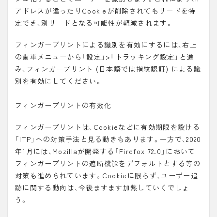
アドレスが違ったりCookieが削除されてもリードを特
定でき、別リードとなる可能性が軽減されます。
フィンガープリントによる識別を有効にするには、右上
の歯車メニューから「設定」>「トラッキング設定」と進
み、フィンガープリント (日本語では指紋認証) による識
別を有効にしてください。
フィンガープリントの有効化
フィンガープリントは、Cookieなどに有効期限を設ける
「
ITP
」への対策手法と見る動きもあります。一方で、2020
年1月には、Mozillaが開発する「Firefox 72.0」において
フィンガープリントの遮断機能をデフォルトとする等の
対策も進められています。Cookieに限らず、ユーザー追
跡に関する動向は、今後ますます加熱していくでしょ
う。