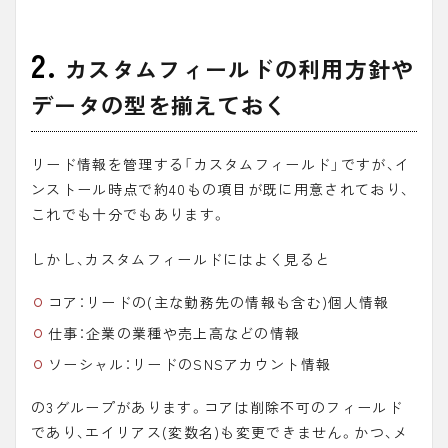
H
i
g
h
2.
l
カスタムフィールドの利用方針や
i
g
h
t
データの型を揃えておく
e
r
に
つ
い
て
リード情報を管理する「
カスタムフィールド
」ですが、イ
ンストール時点で約40もの項目が既に用意されており、
これでも十分でもあります。
しかし、カスタムフィールドにはよく見ると
コア
：リードの(主な勤務先の情報も含む)個人情報
仕事
：企業の業種や売上高などの情報
ソーシャル
：リードのSNSアカウント情報
の3グループがあります。コアは削除不可のフィールド
であり、エイリアス(変数名)も変更できません。かつ、メ