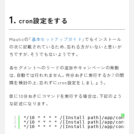
1.
cron設定をする
Mauticの「
基本セットアップガイド
」でもインストール
の次に記載されているため、忘れる方がいないと思いが
ちですが、そうでもないようです。
各セグメントへのリードの追加やキャンペーンの発動
は、自動では行われません。何分おきに実行するか？の間
隔を検討の上、忘れずにcron設定をしましょう。
仮に10分おきにコマンドを実行する場合は、下記のよう
な記述になります。
S
1
*/10 * * * * /[Install path]/app/consol
y
2
*/10 * * * * /[Install path]/app/consol
n
t
3
*/10 * * * * /[Install path]/app/consol
a
x