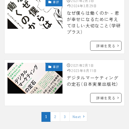
2021年2月3日
書評
2024年3月29日
なぜ僕らは働くのか – 君
が幸せになるために考え
てほしい大切なこと（学研
プラス）
詳細を見る
2021年2月1日
書評
2023年8月11日
デジタルマーケティング
の定石（日本実業出版社）
詳細を見る
2
3
Next
1