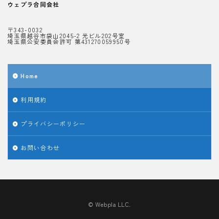
ウェプラ合同会社
〒343-0032
埼玉県越谷市袋山2045-2 光ビル202号室
埼玉県公安委員会許可 第431270059950号
Home
利用規約
プライバシーポリシー
お問い合わせ
© Webpla LLC.