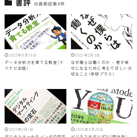
書評
の最新記事8件
2022年8月10日
2021年2月3日
データ分析力を育てる教室（マ
なぜ僕らは働くのか – 君が幸
イナビ出版）
せになるために考えてほしい大
切なこと（学研プラス）
2021年2月1日
2020年8月20日
デジタルマーケティングの定石
ビジネスモデルYOU（翔泳社）