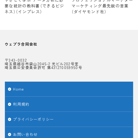
要な統計の教科書（できるビジ
マーケティング最先鋭の言葉
ネス）（インプレス）
（ダイヤモンド社）
ウェプラ合同会社
〒343-0032
埼玉県越谷市袋山2045-2 光ビル202号室
埼玉県公安委員会許可 第431270059950号
Home
利用規約
プライバシーポリシー
お問い合わせ