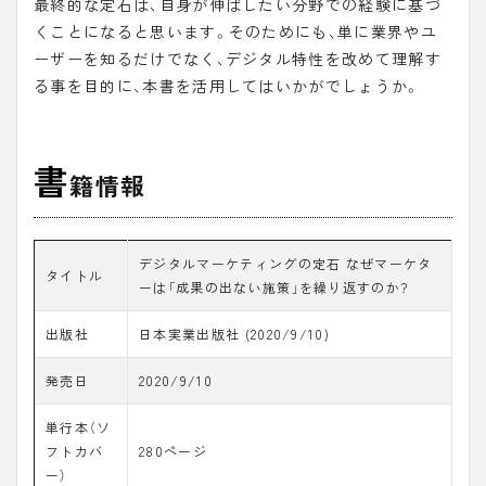
最終的な定石は、自身が伸ばしたい分野での経験に基づ
くことになると思います。そのためにも、単に業界やユ
ーザーを知るだけでなく、デジタル特性を改めて理解す
る事を目的に、本書を活用してはいかがでしょうか。
書
籍情報
デジタルマーケティングの定石 なぜマーケタ
タイトル
ーは「成果の出ない施策」を繰り返すのか?
出版社
日本実業出版社 (2020/9/10)
発売日
2020/9/10
単行本（ソ
フトカバ
280ページ
ー）